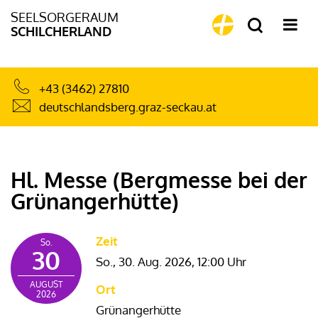
SEELSORGERAUM
SCHILCHERLAND
+43 (3462) 27810
deutschlandsberg.graz-seckau.at
Hl. Messe (Bergmesse bei der
Grünangerhütte)
Zeit
So.
30
So., 30. Aug. 2026,
12:00 Uhr
AUGUST
Ort
2026
Grünangerhütte