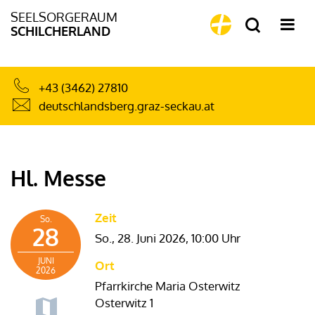
SEELSORGERAUM
SCHILCHERLAND
+43 (3462) 27810
deutschlandsberg.graz-seckau.at
Hl. Messe
Zeit
So.
28
So., 28. Juni 2026,
10:00 Uhr
JUNI
Ort
2026
Pfarrkirche Maria Osterwitz
Osterwitz 1